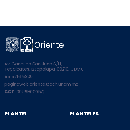
Av. Canal de San Juan S/N,
Tepalcates, Iztapalapa, 09210, CDMX
55 5716 5300
paginaweb.oriente@cch.unam.mx
CCT:
09UBH0005Q
PLANTEL
PLANTELES